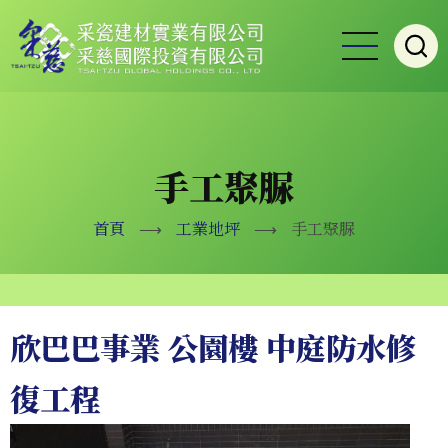
移
至
主
內
容
手工聚脲
首頁
⟶
工業地坪
⟶
手工聚脲
欣巴巴事業 公園樓 中庭防水修
復工程