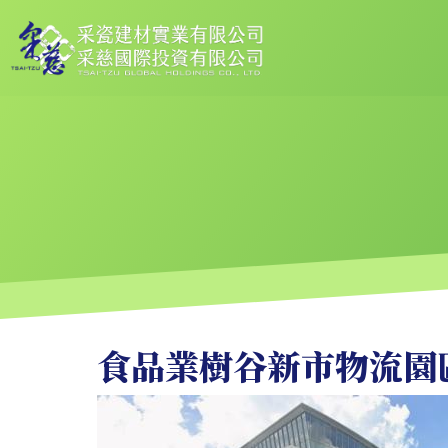
移
至
主
內
容
食品業樹谷新市物流園