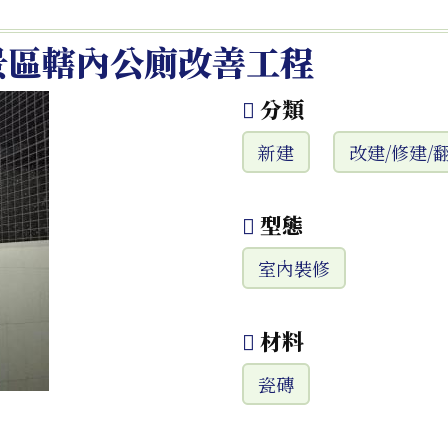
景區轄內公廁改善工程
分類
新建
改建/修建/
型態
室內裝修
材料
瓷磚