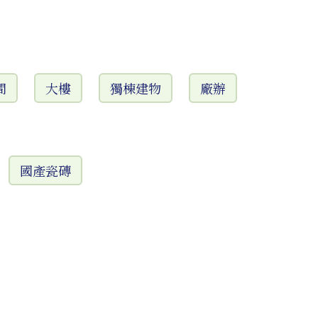
間
大樓
獨棟建物
廠辦
國產瓷磚