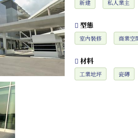
新建
私人業主
型態
室內裝修
商業空
材料
工業地坪
瓷磚