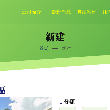
Main
公司簡介
+
最新消息
實績案例
服
navigation
新建
首頁
⟶
新建
區
分類