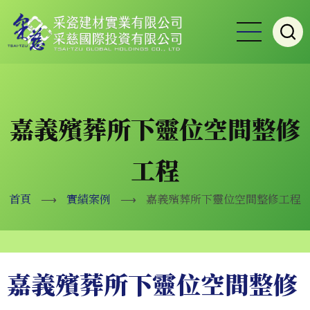
移
至
主
內
容
嘉義殯葬所下靈位空間整修
工程
首頁
⟶
實績案例
⟶
嘉義殯葬所下靈位空間整修工程
嘉義殯葬所下靈位空間整修