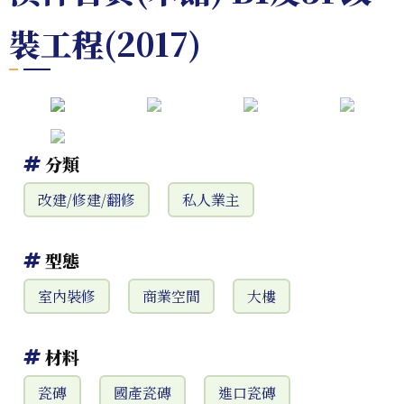
裝工程(2017)
分類
改建/修建/翻修
私人業主
型態
室內裝修
商業空間
大樓
材料
瓷磚
國產瓷磚
進口瓷磚