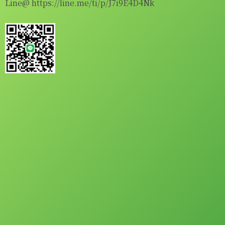
Line@
https://line.me/ti/p/J7i9E4D4Nk