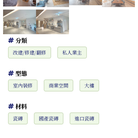
分類
改建/修建/翻修
私人業主
型態
室內裝修
商業空間
大樓
材料
瓷磚
國產瓷磚
進口瓷磚